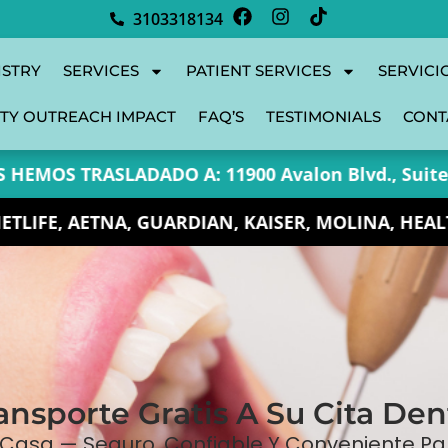
3103318134
ISTRY
SERVICES
PATIENT SERVICES
SERVICI
TY OUTREACH IMPACT
FAQ’S
TESTIMONIALS
CONT
RASLADADO A: 11900 Avalon Blvd., Suite 101, Los 
, MOLINA, HEALTH-NET, AND MOST INSURANCES. C
ansporte Gratis A Su Cita Den
Casa — Seguro, Confiable Y Conveniente Pa